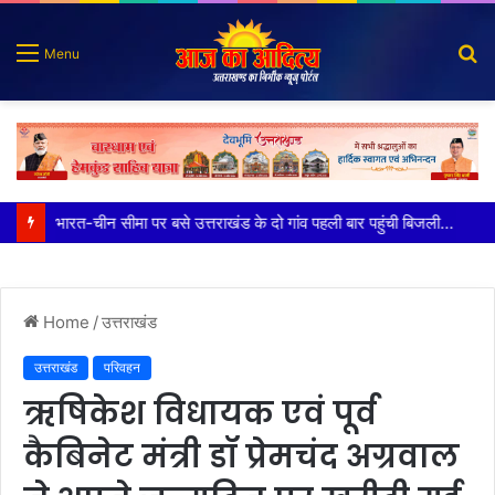
S
Menu
fo
100 किडनी ट्रांसप्लांट की सफलता, हिम्स जौलीग्रांट ने बढ़ाया चिकित्सा सेवाओं का भरोसा
Home
/
उत्तराखंड
उत्तराखंड
परिवहन
ऋषिकेश विधायक एवं पूर्व
कैबिनेट मंत्री डॉ प्रेमचंद अग्रवाल