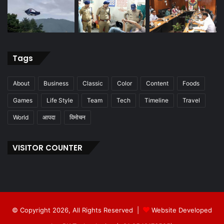
Tags
About
Business
Classic
Color
Content
Foods
Games
Life Style
Team
Tech
Timeline
Travel
World
आपदा
विमोचन
VISITOR COUNTER
© Copyright 2026, All Rights Reserved |
Website Developed