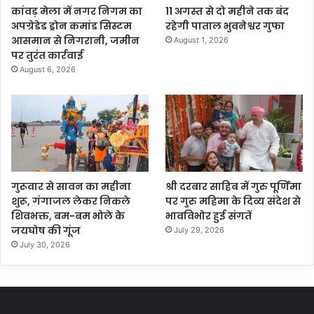
कांवड़ मेला में नगर निगम का
11 अगस्त से दो महीने तक बंद
अपग्रेडेड ड्रोन कमांड सिस्टम
रहेगी पाताल भुवनेश्वर गुफा
आसमान से निगरानी, जमीन
August 1, 2026
पर तुरंत कार्रवाई
August 6, 2026
गुरूवार से सावन का महीना
श्री दरबार साहिब में गुरु पूर्णिमा
शुरू, गंगाजल लेकर निकले
पर गुरु महिमा के दिव्य संदेश से
शिवभक्त, बम-बम भोले के
भावविभोर हुई संगतें
जयघोष की गूंज
July 29, 2026
July 30, 2026