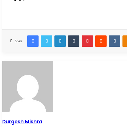
Facebook
Twitter
LinkedIn
Tumblr
Pinterest
Reddit
VKo
Share
Durgesh Mishra