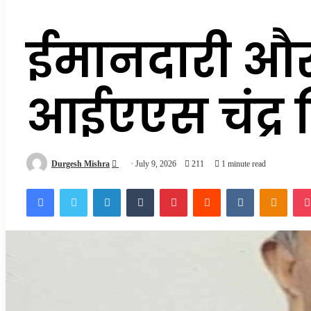
ईमानदारी और स
आईएएस चंद्र सि
Send
Durgesh Mishra
July 9, 2026
211
1 minute read
an
Facebook
Twitter
LinkedIn
Tumblr
Pinterest
Reddit
VKontakte
Odnok
email