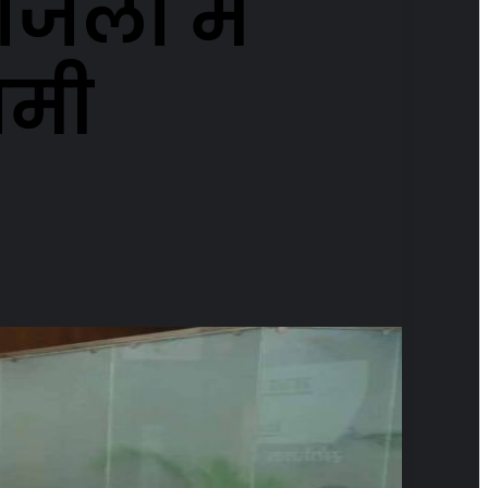
लों में
ामी