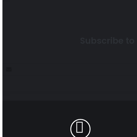
Subscribe to 
Enter
your
Email
address