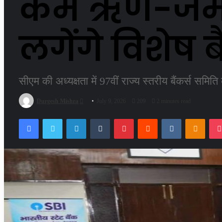
कम ऋण-जमा अ
लगेंगे विशेष 
सीएम की अध्यक्षता में 97वीं राज्य स्तरीय बैंकर्स सम
Send
Durgesh Mishra
July 9, 2026
209
2 minutes read
an
Facebook
Twitter
LinkedIn
Tumblr
Pinterest
Reddit
VKontakte
Odnok
email