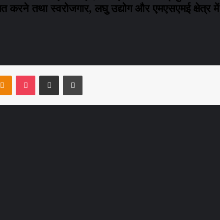
करने तथा स्वरोजगार, लघु उद्योग और एमएसएमई क्षेत्र में
ntakte
Odnoklassniki
Pocket
Share via Email
Print