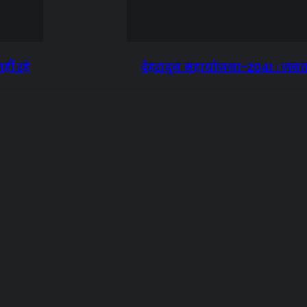
ीं रहे
देहरादून महायोजना-2041 : जनता