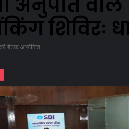
नुपात वाले जि
बैंकिंग शिविरः ध
िति की बैठक आयोजित
lassniki
Pocket