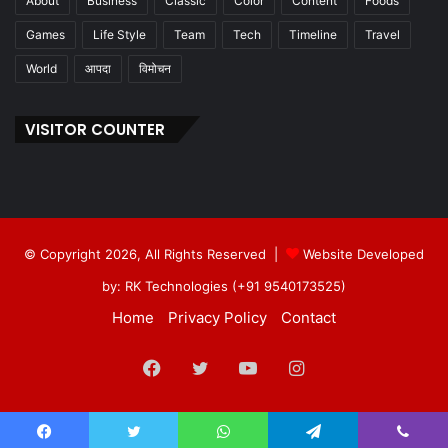
About
Business
Classic
Color
Content
Foods
Games
Life Style
Team
Tech
Timeline
Travel
World
आपदा
विमोचन
VISITOR COUNTER
© Copyright 2026, All Rights Reserved |
Website Developed
by: RK Technologies (+91 9540173525)
Home
Privacy Policy
Contact
Facebook
Twitter
YouTube
Instagram