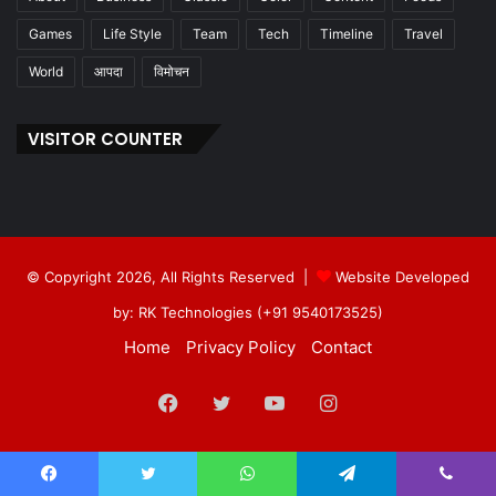
Games
Life Style
Team
Tech
Timeline
Travel
World
आपदा
विमोचन
VISITOR COUNTER
© Copyright 2026, All Rights Reserved |
Website Developed
by: RK Technologies (+91 9540173525)
Home
Privacy Policy
Contact
Facebook
Twitter
YouTube
Instagram
Facebook
Twitter
WhatsApp
Telegram
Viber