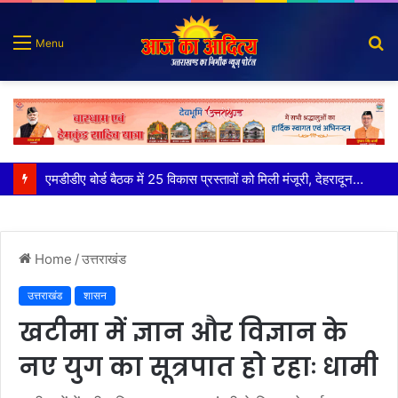
S
Menu
fo
कृष्णा हाउसकीपिंग के मालिक दीपक जायसवाल विनोद नौटियाल आदि पर मुकदमा दर्ज
Home
/
उत्तराखंड
उत्तराखंड
शासन
खटीमा में ज्ञान और विज्ञान के
नए युग का सूत्रपात हो रहाः धामी