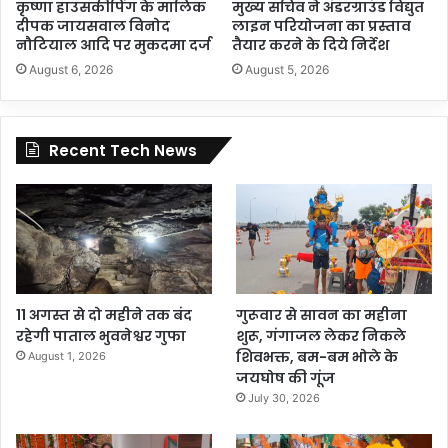
कृष्णा हाउसकीपिंग के मालिक
मुख्य सचिव ने अंडरग्राउंड विद्युत
दीपक जायसवाल विनोद
लाइन परियोजना का प्रस्ताव
नौटियाल आदि पर मुकदमा दर्ज
तैयार करने के दिये निर्देश
August 6, 2026
August 5, 2026
Recent Tech News
11 अगस्त से दो महीने तक बंद
गुरूवार से सावन का महीना
रहेगी पाताल भुवनेश्वर गुफा
शुरू, गंगाजल लेकर निकले
शिवभक्त, बम-बम भोले के
August 1, 2026
जयघोष की गूंज
July 30, 2026