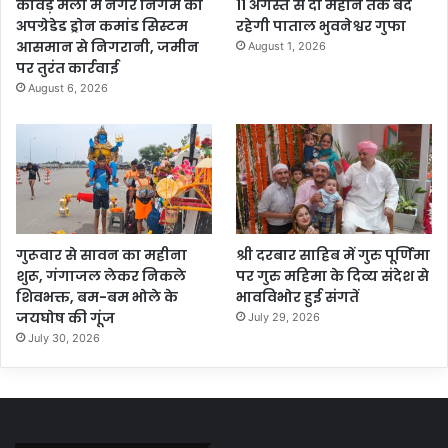
कांवड़ मेला में नगर निगम का
11 अगस्त से दो महीने तक बंद
अपग्रेडेड ड्रोन कमांड सिस्टम
रहेगी पाताल भुवनेश्वर गुफा
आसमान से निगरानी, जमीन
August 1, 2026
पर तुरंत कार्रवाई
August 6, 2026
गुरूवार से सावन का महीना
श्री दरबार साहिब में गुरु पूर्णिमा
शुरू, गंगाजल लेकर निकले
पर गुरु महिमा के दिव्य संदेश से
शिवभक्त, बम-बम भोले के
भावविभोर हुई संगतें
जयघोष की गूंज
July 29, 2026
July 30, 2026