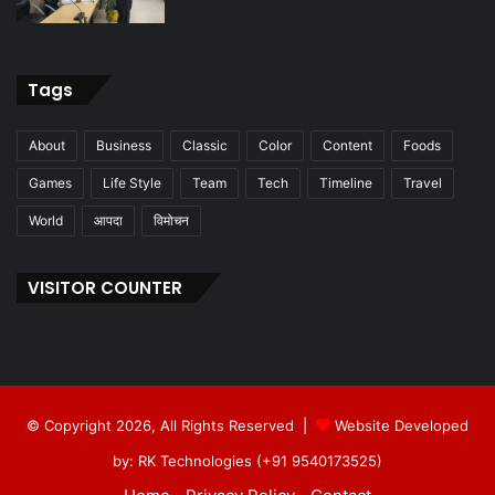
Tags
About
Business
Classic
Color
Content
Foods
Games
Life Style
Team
Tech
Timeline
Travel
World
आपदा
विमोचन
VISITOR COUNTER
© Copyright 2026, All Rights Reserved |
Website Developed
by: RK Technologies (+91 9540173525)