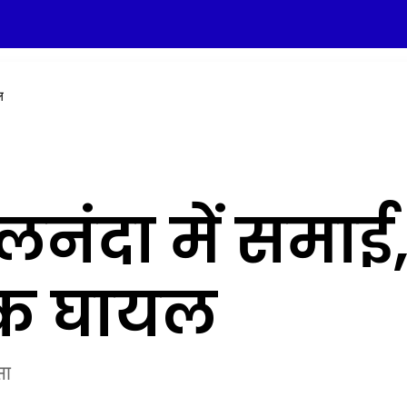
ल
नंदा में समाई,
एक घायल
सा