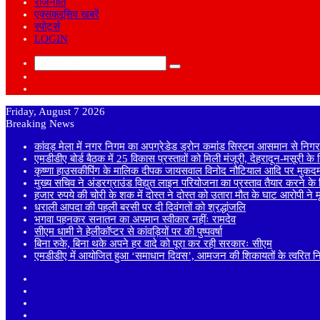
राजनीति
एक्सक्लूसिव खबरें
स्पोर्ट्स
LOGIN
Search
Sidebar
for
Random
Article
Friday, August 7 2026
Breaking News
कांवड़ मेला में नगर निगम का अपग्रेडेड ड्रोन कमांड सिस्टम आसमान से निगरा
एमडीडीए बोर्ड बैठक में 25 विकास प्रस्तावों को मिली मंजूरी, देहरादून-मसूरी क
कृष्णा हाउसकीपिंग के मालिक दीपक जायसवाल विनोद नौटियाल आदि पर मुकदमा
मुख्य सचिव ने अंडरग्राउंड विद्युत लाइन परियोजना का प्रस्ताव तैयार करने के दि
हजार रुपये की चोरी के शक में दोस्त ने दोस्त को उतारा मौत के घाट आरोपी ने
धराली आपदा की पहली बरसी पर दी दिवंगतों को श्रद्धांजलि
भगवा पहनकर सनातन का अपमान स्वीकार नहींः रामदेव
सीएम धामी ने हेलीकॉप्टर से कांवड़ियों पर की पुष्पवर्षा
बिना रुके, बिना थके अपने हर वादे को पूरा कर रही सरकारः सीएम
एमडीडीए में आयोजित हुआ ‘समाधान दिवस’, आमजन की शिकायतों के त्वरित निस्
Sidebar
Random
Article
Log
In
Instagram