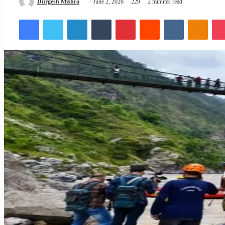
Send
Durgesh Mishra
June 2, 2026
229
2 minutes read
an
Facebook
Twitter
LinkedIn
Tumblr
Pinterest
Reddit
VKontakte
Odnok
email