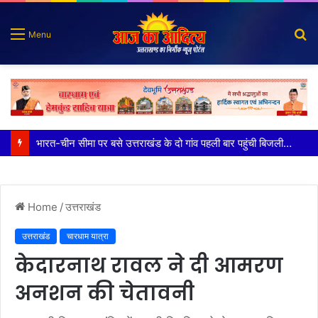
S
Menu
fo
100 किडनी ट्रांसप्लांट की सफलता, हिम्स जौलीग्रांट ने बढ़ाया चिकित्सा सेवाओं का भरोसा
Home
/
उत्तराखंड
उत्तराखंड
चारधाम यात्रा
केदारनाथ रावल ने दी आमरण
अनशन की चेतावनी