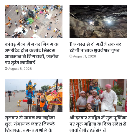
कांवड़ मेला में नगर निगम का
11 अगस्त से दो महीने तक बंद
अपग्रेडेड ड्रोन कमांड सिस्टम
रहेगी पाताल भुवनेश्वर गुफा
आसमान से निगरानी, जमीन
August 1, 2026
पर तुरंत कार्रवाई
August 6, 2026
गुरूवार से सावन का महीना
श्री दरबार साहिब में गुरु पूर्णिमा
शुरू, गंगाजल लेकर निकले
पर गुरु महिमा के दिव्य संदेश से
शिवभक्त, बम-बम भोले के
भावविभोर हुई संगतें