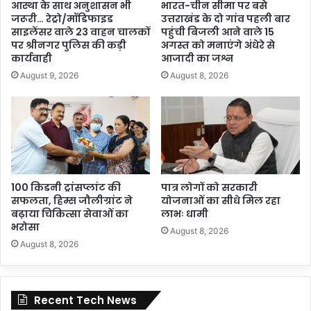
आस्था के साथ अनुशासन भी
भारत-चीन सीमा पर बसे
जरूरी… रेट्रो/मॉडिफाइड
उत्तराखंड के दो गांव पहली बार
साइलेंसर वाले 23 वाहन चालकों
पहुंची बिजली आने वाले 15
पर श्रीनगर पुलिस की कड़ी
अगस्त को मनाएंगे अंधेरे से
कार्यवाही
आजादी का जश्न
August 9, 2026
August 8, 2026
100 किडनी ट्रांसप्लांट की
पात्र लोगों को सरकारी
सफलता, हिम्स जौलीग्रांट ने
योजनाओं का सीधे मिल रहा
बढ़ाया चिकित्सा सेवाओं का
लाभः धामी
भरोसा
August 8, 2026
August 8, 2026
Recent Tech News