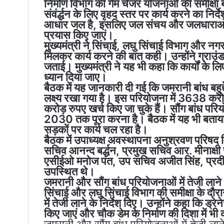
निर्माण विभाग की गेम चेंजर योजनाओं की समीक्षा
संवंर्द्धन के लिए वृहद स्तर पर कार्य करने का निर
आधार जल है, इसलिए जल संचय और जलधाराओं, गाड़
प्रयास किए जाएं।
मुख्यमंत्री ने सिंचाई, लघु सिंचाई विभाग और नगर 
मिलकर कार्य करने की बात कही। उन्होंने ग्राउंड
जताई। मुख्यमंत्री ने यह भी कहा कि कार्यों के 
ध्यान दिया जाए।
बैठक में यह जानकारी दी गई कि जमरानी बांध बहु
लक्ष्य रखा गया है। इस परियोजना में 3638 कर
करोड़ रुपए खर्च किए जा चुके हैं। सौंग बांध परिय
2030 तक पूरा करना है। बैठक में यह भी बताया ग
सड़कों पर कार्य चल रहा है।
बैठक में उपाध्यक्ष अवस्थापना अनुश्रवण परिषद 
सचिव आनन्द बर्द्धन, प्रमुख सचिव आर. मीनाक्षी
एसीईओ मनोज पंत, उप सचिव अजीत सिंह, प्रदी
उपस्थित थे।
जमरानी और सौंग बांध परियोजनाओं में तेजी लाने क
सिंचाई और लघु सिंचाई विभाग की समीक्षा के दौरा
में तेजी लाने के निर्देश दिए। उन्होंने कहा कि ड्
किए जाएं और चौक डेम के निर्माण की दिशा में भी 
जमरानी और सौंग बांध परियोजनाओं में तेजी लाने 