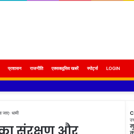
प्रशासन
राजनीति
एक्सक्लूसिव खबरें
स्पोर्ट्स
LOGIN
C
या जाएः धामी
C
उत
ं का संरक्षण और
म
क