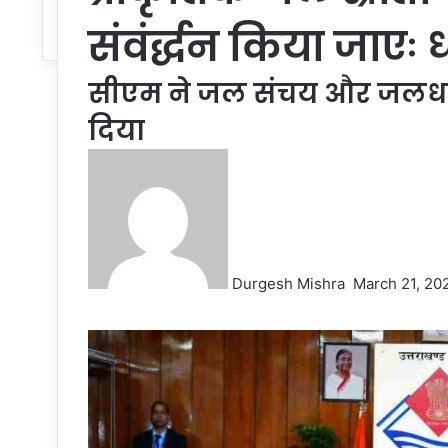
संवंर्द्धन किया जाएः 
सीएम ने जल संचय और जलधार
दिया
Send
an
email
Durgesh Mishra
March 21, 20
Facebook
Twitter
LinkedIn
Tumblr
Pinterest
Reddit
VKontakte
Odnoklassniki
Pocket