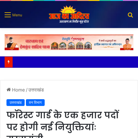
S
Menu
fo
पात्र लोगों को सरकारी योजनाओं का सीधे मिल रहा लाभः धामी
Home
/
उत्तराखंड
उत्तराखंड
वन विभाग
फॉरेस्ट गार्ड के एक हजार पदों
पर होगी नई नियुक्तियांः