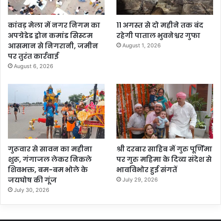
कांवड़ मेला में नगर निगम का
11 अगस्त से दो महीने तक बंद
अपग्रेडेड ड्रोन कमांड सिस्टम
रहेगी पाताल भुवनेश्वर गुफा
आसमान से निगरानी, जमीन
August 1, 2026
पर तुरंत कार्रवाई
August 6, 2026
गुरूवार से सावन का महीना
श्री दरबार साहिब में गुरु पूर्णिमा
शुरू, गंगाजल लेकर निकले
पर गुरु महिमा के दिव्य संदेश से
शिवभक्त, बम-बम भोले के
भावविभोर हुई संगतें
जयघोष की गूंज
July 29, 2026
July 30, 2026