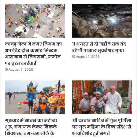
कांवड़ मेला में नगर निगम का
11 अगस्त से दो महीने तक बंद
अपग्रेडेड ड्रोन कमांड सिस्टम
रहेगी पाताल भुवनेश्वर गुफा
आसमान से निगरानी, जमीन
August 1, 2026
पर तुरंत कार्रवाई
August 6, 2026
गुरूवार से सावन का महीना
श्री दरबार साहिब में गुरु पूर्णिमा
शुरू, गंगाजल लेकर निकले
पर गुरु महिमा के दिव्य संदेश से
शिवभक्त, बम-बम भोले के
भावविभोर हुई संगतें