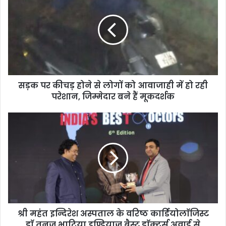
सड़क पर कीचड़ होने से लोगों को आवाजाही में हो रही
परेशान, जिम्मेदार बने हैं मूकदर्शक
श्री महंत इन्दिरेश अस्पताल के वरिष्ठ कार्डियोलाॅजिस्ट
डाॅ तनुज भाटिया इण्डियाज़ बैस्ट डाॅक्टर्स अवार्ड से