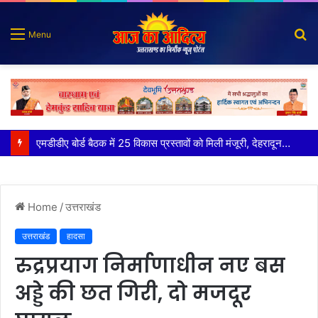
S
Menu
fo
कृष्णा हाउसकीपिंग के मालिक दीपक जायसवाल विनोद नौटियाल आदि पर मुकदमा दर्ज
Home
/
उत्तराखंड
उत्तराखंड
हादसा
रुद्रप्रयाग निर्माणाधीन नए बस
अड्डे की छत गिरी, दो मजदूर