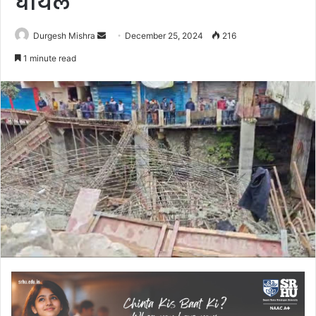
घायल
Send
Durgesh Mishra
December 25, 2024
216
an
1 minute read
email