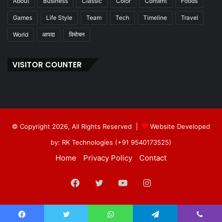
About
Business
Classic
Color
Content
Foods
Games
Life Style
Team
Tech
Timeline
Travel
World
आपदा
विमोचन
VISITOR COUNTER
© Copyright 2026, All Rights Reserved |
Website Developed
by: RK Technologies (+91 9540173525)
Home
Privacy Policy
Contact
Facebook
Twitter
YouTube
Instagram