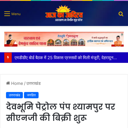
S
Menu
fo
कृष्णा हाउसकीपिंग के मालिक दीपक जायसवाल विनोद नौटियाल आदि पर मुकदमा दर्ज
Home
/
उत्तराखंड
उत्तराखंड
जनहित
देवभूमि पेट्रोल पंप श्यामपुर पर
सीएनजी की बिक्री शुरू