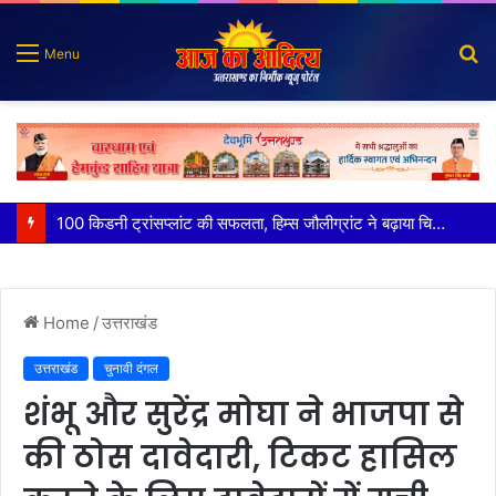
S
Menu
fo
पात्र लोगों को सरकारी योजनाओं का सीधे मिल रहा लाभः धामी
Home
/
उत्तराखंड
उत्तराखंड
चुनावी दंगल
शंभू और सुरेंद्र मोघा ने भाजपा से
की ठोस दावेदारी, ​टिकट हासिल