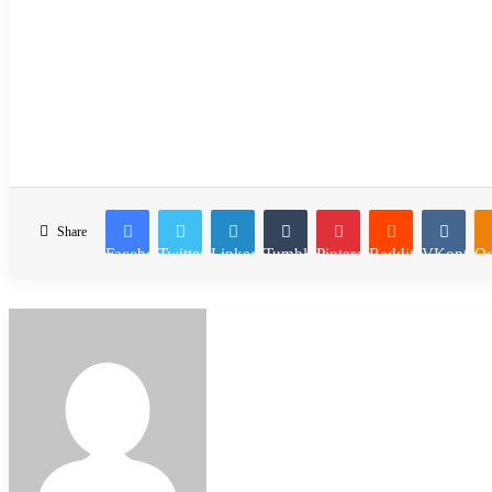
Share
Facebook
Twitter
LinkedIn
Tumblr
Pinterest
Reddit
VKontakt
Od