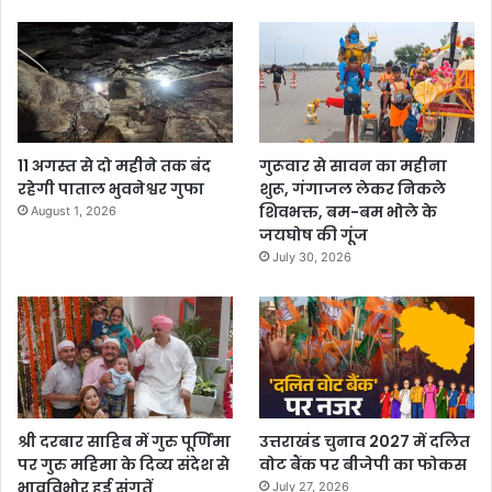
11 अगस्त से दो महीने तक बंद
गुरूवार से सावन का महीना
रहेगी पाताल भुवनेश्वर गुफा
शुरू, गंगाजल लेकर निकले
शिवभक्त, बम-बम भोले के
August 1, 2026
जयघोष की गूंज
July 30, 2026
श्री दरबार साहिब में गुरु पूर्णिमा
उत्तराखंड चुनाव 2027 में दलित
पर गुरु महिमा के दिव्य संदेश से
वोट बैंक पर बीजेपी का फोकस
भावविभोर हुई संगतें
July 27, 2026