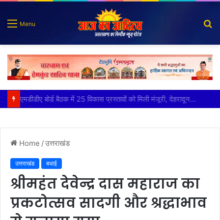
S
Menu
fo
मुख्य सचिव ने अंडरग्राउंड विद्युत लाइन परियोजना का प्रस्ताव तैयार करने के दिये निर्देश
Home
/
उत्तराखंड
उत्तराखंड
बधाई
श्रीमहंत देवेन्द्र दास महाराज का
प्रकटोत्सव सादगी और श्रद्धाभाव