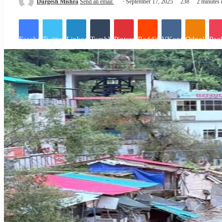
Durgesh Mishra
Send an email
September 17, 2025
238
2 minutes 
Facebook
Twitter
LinkedIn
Tumblr
Pinterest
Reddit
VKontakte
Odnoklassn
Poc