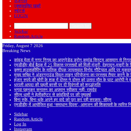
राजनीति
एक्सक्लूसिव खबरें
स्पोर्ट्स
LOGIN
Search for
Sidebar
Random Article
Friday, August 7 2026
Breaking News
कांवड़ मेला में नगर निगम का अपग्रेडेड ड्रोन कमांड सिस्टम आसमान से निगरा
एमडीडीए बोर्ड बैठक में 25 विकास प्रस्तावों को मिली मंजूरी, देहरादून-मसूरी क
कृष्णा हाउसकीपिंग के मालिक दीपक जायसवाल विनोद नौटियाल आदि पर मुकदमा
मुख्य सचिव ने अंडरग्राउंड विद्युत लाइन परियोजना का प्रस्ताव तैयार करने के दि
हजार रुपये की चोरी के शक में दोस्त ने दोस्त को उतारा मौत के घाट आरोपी ने
धराली आपदा की पहली बरसी पर दी दिवंगतों को श्रद्धांजलि
भगवा पहनकर सनातन का अपमान स्वीकार नहींः रामदेव
सीएम धामी ने हेलीकॉप्टर से कांवड़ियों पर की पुष्पवर्षा
बिना रुके, बिना थके अपने हर वादे को पूरा कर रही सरकारः सीएम
एमडीडीए में आयोजित हुआ ‘समाधान दिवस’, आमजन की शिकायतों के त्वरित निस्
Sidebar
Random Article
Log In
Instagram