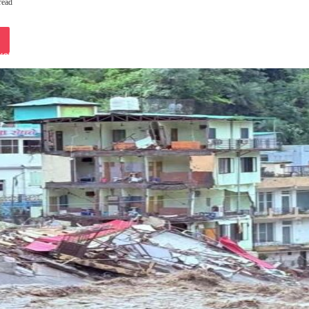
read
iki
ket