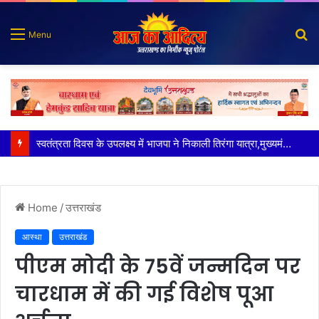
S
Menu
fo
भारत-चीन सीमा पर बसे उत्तराखंड के दो गांव पहली बार पहुंची बिजली आने वाले 15 अगस्त को मनाएंगे अंधेरे से आजादी का जश्न
Home
/
उत्तराखंड
आस्था
उत्तराखंड
पीएम मोदी के 75वें जन्मदिन पर
चारधाम में की गई विशेष पूआ