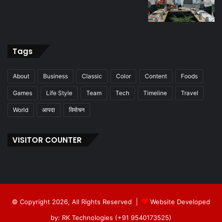
Tags
About
Business
Classic
Color
Content
Foods
Games
Life Style
Team
Tech
Timeline
Travel
World
आपदा
विमोचन
VISITOR COUNTER
© Copyright 2026, All Rights Reserved |
Website Developed
by: RK Technologies (+91 9540173525)