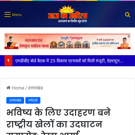
S
Menu
fo
कृष्णा हाउसकीपिंग के मालिक दीपक जायसवाल विनोद नौटियाल आदि पर मुकदमा दर्ज
Home
/
उत्तराखंड
उत्तराखंड
स्पोर्ट्स
भविष्य के लिए उदाहरण बने
राष्ट्रीय खेलों का उदघाटन