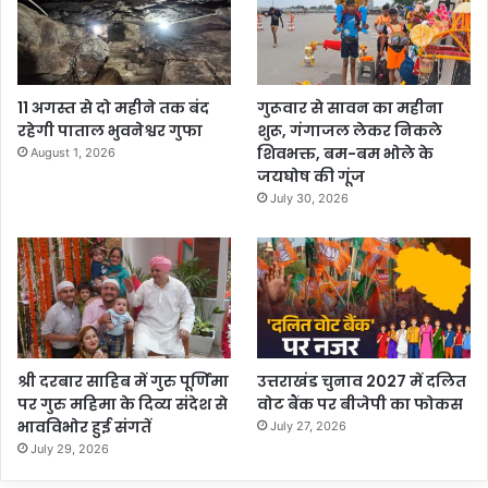
11 अगस्त से दो महीने तक बंद
गुरूवार से सावन का महीना
रहेगी पाताल भुवनेश्वर गुफा
शुरू, गंगाजल लेकर निकले
शिवभक्त, बम-बम भोले के
August 1, 2026
जयघोष की गूंज
July 30, 2026
श्री दरबार साहिब में गुरु पूर्णिमा
उत्तराखंड चुनाव 2027 में दलित
पर गुरु महिमा के दिव्य संदेश से
वोट बैंक पर बीजेपी का फोकस
भावविभोर हुई संगतें
July 27, 2026
July 29, 2026