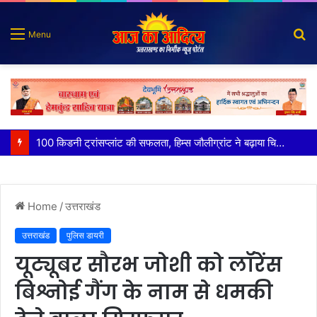
S
Menu
fo
पात्र लोगों को सरकारी योजनाओं का सीधे मिल रहा लाभः धामी
Home
/
उत्तराखंड
उत्तराखंड
पुलिस डायरी
यूट्यूबर सौरभ जोशी को लॉरेंस
बिश्नोई गैंग के नाम से धमकी