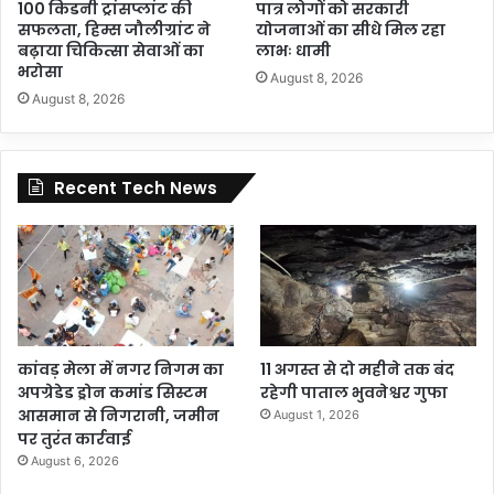
100 किडनी ट्रांसप्लांट की
पात्र लोगों को सरकारी
सफलता, हिम्स जौलीग्रांट ने
योजनाओं का सीधे मिल रहा
बढ़ाया चिकित्सा सेवाओं का
लाभः धामी
भरोसा
August 8, 2026
August 8, 2026
Recent Tech News
कांवड़ मेला में नगर निगम का
11 अगस्त से दो महीने तक बंद
अपग्रेडेड ड्रोन कमांड सिस्टम
रहेगी पाताल भुवनेश्वर गुफा
आसमान से निगरानी, जमीन
August 1, 2026
पर तुरंत कार्रवाई
August 6, 2026