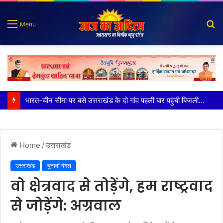
S
Menu
fo
100 किडनी ट्रांसप्लांट की सफलता, हिम्स जौलीग्रांट ने बढ़ाया चिकित्सा सेवाओं का भरोसा
Home
/
उत्तराखंड
उत्तराखंड
चुनावीं दंगल
वो क्षेत्रवाद से तोड़ेंगे, हम राष्ट्रवाद
से जोड़ेंगे: अग्रवाल