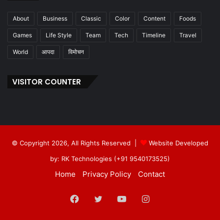
About
Business
Classic
Color
Content
Foods
Games
Life Style
Team
Tech
Timeline
Travel
World
आपदा
विमोचन
VISITOR COUNTER
© Copyright 2026, All Rights Reserved |
Website Developed
by: RK Technologies (+91 9540173525)
Home
Privacy Policy
Contact
Facebook
Twitter
YouTube
Instagram