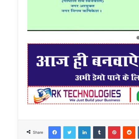
Facebook
Twitter
LinkedIn
Tumblr
Pinteres
R
Share