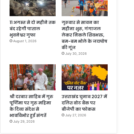
11 अगस्त से दो महीने तक
गुरूवार से सावन का
बंद रहेगी पाताल
महीना शुरू, गंगाजल
भुवनेश्वर गुफा
लेकर निकले शिवभक्त,
बम-बम भोले के जयघोष
August 1, 2026
की गूंज
July 30, 2026
श्री दरबार साहिब में गुरु
उत्तराखंड चुनाव 2027 में
पूर्णिमा पर गुरु महिमा
दलित वोट बैंक पर
के दिव्य संदेश से
बीजेपी का फोकस
भावविभोर हुई संगतें
July 27, 2026
July 29, 2026