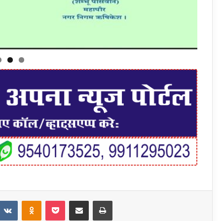
t
eddit
VKontakte
Odnoklassniki
Pocket
Share via Email
Print