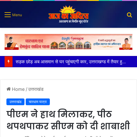
S
Menu
fo
पुलिस मुठभेड़ में गोली लगने से घायल शातिर बदमाश गिरफ्तार
Home
/
उत्तराखंड
उत्तराखंड
चारधाम यात्रा
पीएम ने हाथ मिलाकर, पीठ
थपथपाकर सीएम को दी शाबाशी