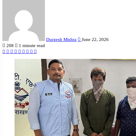
Send
an
email
Durgesh Mishra
June 22, 2026
208
1 minute read
Facebook
Twitter
LinkedIn
Tumblr
Pinterest
Reddit
VKontakte
Odnoklassniki
Pocket