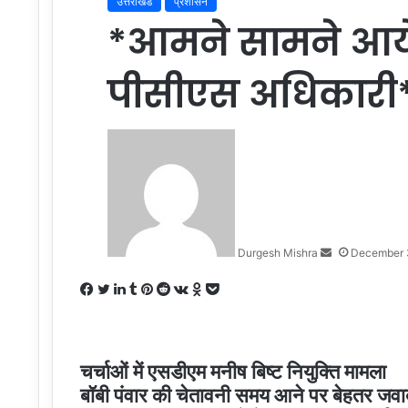
उत्तराखंड
प्रशासन
*आमने सामने आये
पीसीएस अधिकारी
Send
an
email
Durgesh Mishra
December 
Facebook
Twitter
LinkedIn
Tumblr
Pinterest
Reddit
VKontakte
Odnoklassniki
Pocket
चर्चाओं में एसडीएम मनीष बिष्ट नियुक्ति मामला
बॉबी पंवार की चेतावनी समय आने पर बेहतर जवा