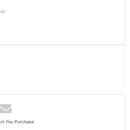
023
uct You Purchase