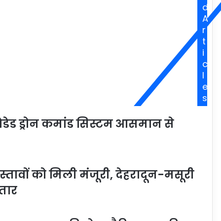
d
A
r
t
i
c
l
e
s
ेडेड ड्रोन कमांड सिस्टम आसमान से
रस्तावों को मिली मंजूरी, देहरादून-मसूरी
तार