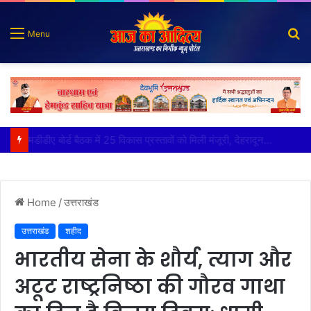
S
Menu
fo
कृष्णा हाउसकीपिंग के मालिक दीपक जायसवाल विनोद नौटियाल आदि पर मुकदमा दर्ज
Home
/
उत्तराखंड
उत्तराखंड
शहीद
भारतीय सेना के शौर्य, त्याग और
अटूट राष्ट्रनिष्ठा की गौरव गाथा