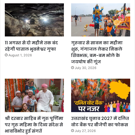
11 अगस्त से दो महीने तक बंद
गुरूवार से सावन का महीना
रहेगी पाताल भुवनेश्वर गुफा
शुरू, गंगाजल लेकर निकले
शिवभक्त, बम-बम भोले के
August 1, 2026
जयघोष की गूंज
July 30, 2026
श्री दरबार साहिब में गुरु पूर्णिमा
उत्तराखंड चुनाव 2027 में दलित
पर गुरु महिमा के दिव्य संदेश से
वोट बैंक पर बीजेपी का फोकस
भावविभोर हुई संगतें
July 27, 2026