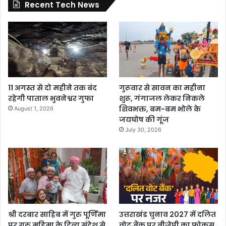
Recent Tech News
11 अगस्त से दो महीने तक बंद
गुरूवार से सावन का महीना
रहेगी पाताल भुवनेश्वर गुफा
शुरू, गंगाजल लेकर निकले
शिवभक्त, बम-बम भोले के
August 1, 2026
जयघोष की गूंज
July 30, 2026
श्री दरबार साहिब में गुरु पूर्णिमा
उत्तराखंड चुनाव 2027 में दलित
पर गुरु महिमा के दिव्य संदेश से
वोट बैंक पर बीजेपी का फोकस