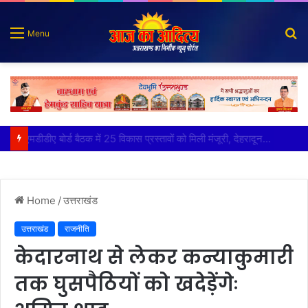
S
Menu
fo
मुख्य सचिव ने अंडरग्राउंड विद्युत लाइन परियोजना का प्रस्ताव तैयार करने के दिये निर्देश
Home
/
उत्तराखंड
उत्तराखंड
राजनीति
केदारनाथ से लेकर कन्याकुमारी
तक घुसपैठियों को खदेड़ेंगेः