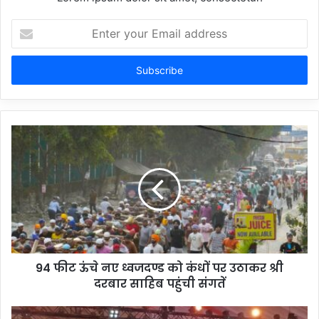
Enter
your
Email
address
94 फीट ऊंचे नए ध्वजदण्ड को कंधों पर उठाकर श्री
दरबार साहिब पहुंची संगतें