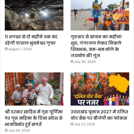
11 अगस्त से दो महीने तक बंद
गुरूवार से सावन का महीना
रहेगी पाताल भुवनेश्वर गुफा
शुरू, गंगाजल लेकर निकले
शिवभक्त, बम-बम भोले के
August 1, 2026
जयघोष की गूंज
July 30, 2026
श्री दरबार साहिब में गुरु पूर्णिमा
उत्तराखंड चुनाव 2027 में दलित
पर गुरु महिमा के दिव्य संदेश से
वोट बैंक पर बीजेपी का फोकस
भावविभोर हुई संगतें
July 27, 2026
July 29, 2026