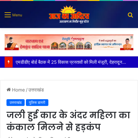
S
Menu
fo
कृष्णा हाउसकीपिंग के मालिक दीपक जायसवाल विनोद नौटियाल आदि पर मुकदमा दर्ज
Home
/
उत्तराखंड
उत्तराखंड
पुलिस डायरी
जली हुई कार के अंदर महिला का
कंकाल मिलने से हड़कंप