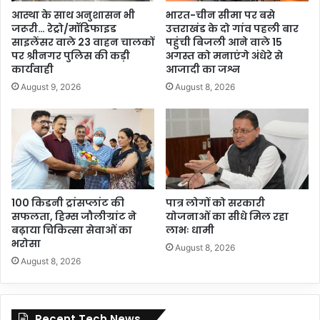
आस्था के साथ अनुशासन भी
भारत-चीन सीमा पर बसे
जरूरी… रेट्रो/मॉडिफाइड
उत्तराखंड के दो गांव पहली बार
साइलेंसर वाले 23 वाहन चालकों
पहुंची बिजली आने वाले 15
पर श्रीनगर पुलिस की कड़ी
अगस्त को मनाएंगे अंधेरे से
कार्यवाही
आजादी का जश्न
August 9, 2026
August 8, 2026
100 किडनी ट्रांसप्लांट की
पात्र लोगों को सरकारी
सफलता, हिम्स जौलीग्रांट ने
योजनाओं का सीधे मिल रहा
बढ़ाया चिकित्सा सेवाओं का
लाभः धामी
भरोसा
August 8, 2026
August 8, 2026
Recent Tech News