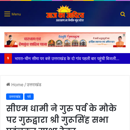
S
Menu
fo
100 किडनी ट्रांसप्लांट की सफलता, हिम्स जौलीग्रांट ने बढ़ाया चिकित्सा सेवाओं का भरोसा
Home
/
उत्तराखंड
उत्तराखंड
पर्व
सीएम धामी ने गुरु पर्व के मौके
पर गुरुद्वारा श्री गुरूसिंह सभा