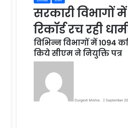
उत्तराखंड
शासन
सरकारी विभागों में 
रिकॉर्ड रच रही धा
विभिन्न विभागों में 1094 क
किये सीएम ने नियुक्ति पत्र
Send
an
email
Durgesh Mishra
September 20
Facebook
Twitter
LinkedIn
Tumblr
Pinterest
Reddit
VKontakte
Odnoklassniki
Pocket