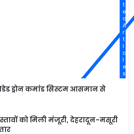
t
e
d
A
r
t
i
c
l
e
s
ेडेड ड्रोन कमांड सिस्टम आसमान से
रस्तावों को मिली मंजूरी, देहरादून-मसूरी
तार