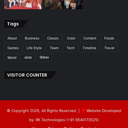
Tags
About
Business
Classic
Color
Content
Foods
Games
Life Style
Team
Tech
Timeline
Travel
World
आपदा
विमोचन
VISITOR COUNTER
© Copyright 2026, All Rights Reserved |
Website Developed
by: RK Technologies (+91 9540173525)