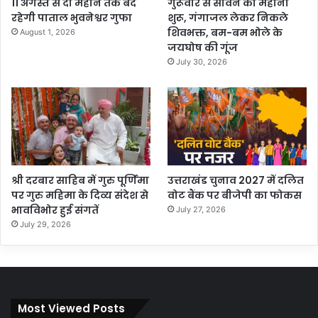
11 अगस्त से दो महीने तक बंद
गुरूवार से सावन का महीना
रहेगी पाताल भुवनेश्वर गुफा
शुरू, गंगाजल लेकर निकले
शिवभक्त, बम-बम भोले के
August 1, 2026
जयघोष की गूंज
July 30, 2026
श्री दरबार साहिब में गुरु पूर्णिमा
उत्तराखंड चुनाव 2027 में दलित
पर गुरु महिमा के दिव्य संदेश से
वोट बैंक पर बीजेपी का फोकस
भावविभोर हुई संगतें
July 27, 2026
July 29, 2026
Most Viewed Posts