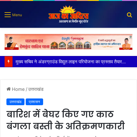
S
Menu
fo
मुख्य सचिव ने अंडरग्राउंड विद्युत लाइन परियोजना का प्रस्ताव तैयार करने के दिये निर्देश
Home
/
उत्तराखंड
उत्तराखंड
प्रशासन
बारिश में बेघर किए गए काठ
बंगला बस्ती के अतिक्रमणकारी