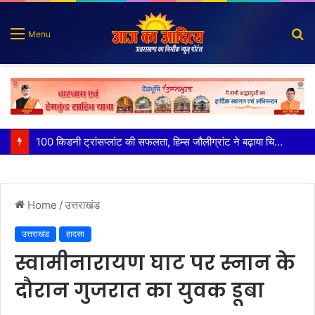
S
Menu
fo
पात्र लोगों को सरकारी योजनाओं का सीधे मिल रहा लाभः धामी
Home
/
उत्तराखंड
उत्तराखंड
हादसा
स्वामीनारायण घाट पर स्नान के
दौरान गुजरात का युवक डूबा