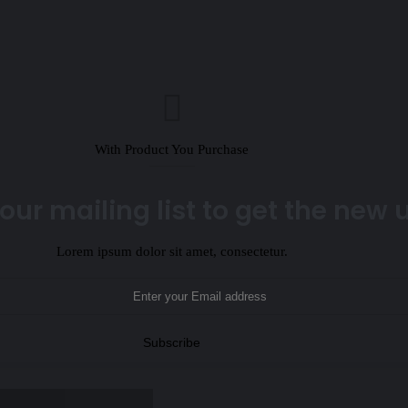
With Product You Purchase
our mailing list to get the new
Lorem ipsum dolor sit amet, consectetur.