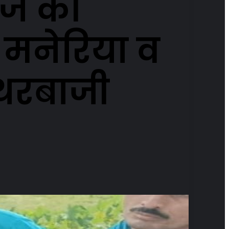
राज की
 मनेरिया व
्थरबाजी