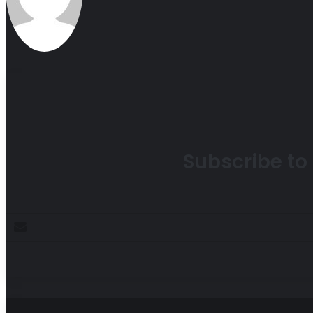
Subscribe to 
Enter
your
Email
address