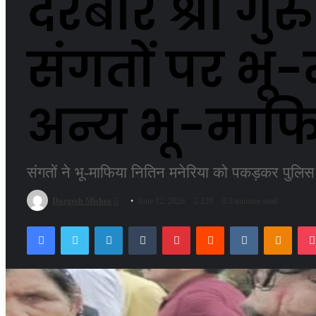
दरबार श्री गु
संगतों पर भू
अन्य भू-माफि
संगतों ने भू-माफिया नितिन मनेरिया को पकड़कर पुलिस
Send
Durgesh Mishra
June 12, 2026
229
3 minutes read
an
Facebook
Twitter
LinkedIn
Tumblr
Pinterest
Reddit
VKontakte
Odnok
email