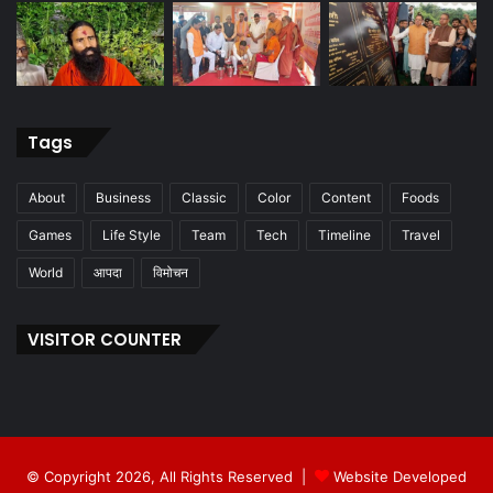
Tags
About
Business
Classic
Color
Content
Foods
Games
Life Style
Team
Tech
Timeline
Travel
World
आपदा
विमोचन
VISITOR COUNTER
© Copyright 2026, All Rights Reserved |
Website Developed