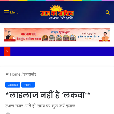
S
Menu
fo
कृष्णा हाउसकीपिंग के मालिक दीपक जायसवाल विनोद नौटियाल आदि पर मुकदमा दर्ज
Home
/
उत्तराखंड
उत्तराखंड
स्वास्थ्य
*लाइलाज नहीं है ’लकवा’*
लक्षण नजर आते ही समय पर शुरू करें इलाज