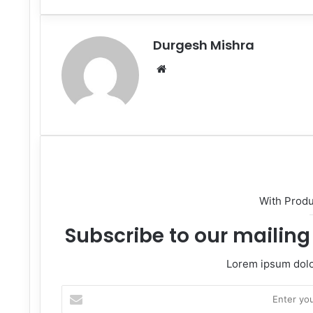
Email
Durgesh Mishra
Website
With Prod
Subscribe to our mailing 
Lorem ipsum dolor
Enter
your