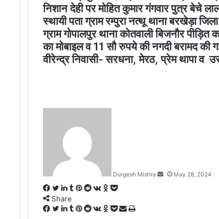
निशान देही पर मोहित कुमार गंगवार पुत्र बेचे ल
स्थायी पता ग्राम रम्पुरा नत्थू थाना बरखेड़ा जिला
ग्राम गोपालपुर थाना कोतवाली बिजनौर पीड़ित क
का मोबाइल व 11 सौ रुपये की नगदी बरामद की ग
वीरेन्द्र निवासी- सरधना, मेरठ, प्रेम थापा व
Send
an
email
Durgesh Mishra
May 28, 2024
Facebook
Twitter
LinkedIn
Tumblr
Pinterest
Reddit
VKontakte
Odnoklassniki
Pocket
Share
Facebook
Twitter
LinkedIn
Tumblr
Pinterest
Reddit
VKontakte
Odnoklassniki
Pocket
Share
Print
via