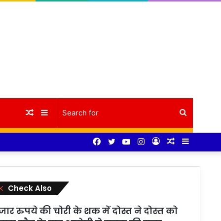
Random
Sidebar
Search
Facebook
Twitter
YouTube
Instagram
Log
Random
Sidebar
Article
for
In
Article
Close
Check Also
जार रुपये की चोरी के शक में दोस्त ने दोस्त को