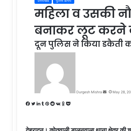
उत्तराखंड
पुलिस डायरी
महिला व उसकी न
बनाकर लूट करने व
दून पुलिस ने किया डकैती 
Send
an
email
Durgesh Mishra
May 28, 2
Facebook
Twitter
LinkedIn
Tumblr
Pinterest
Reddit
VKontakte
Odnoklassniki
Pocket
देहरादून। कोतवाली डालनवाला थाना क्षेत्र की 