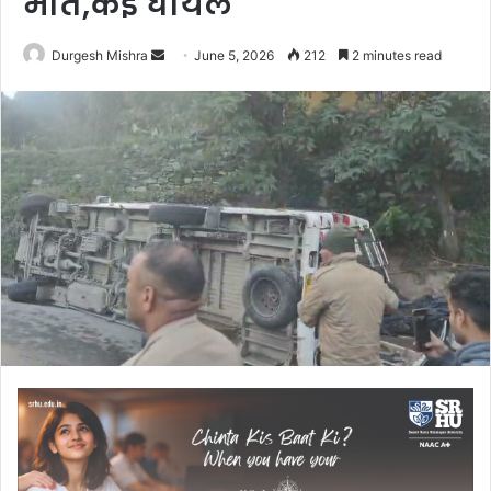
मौत,कई घायल
Send
Durgesh Mishra
June 5, 2026
212
2 minutes read
an
email