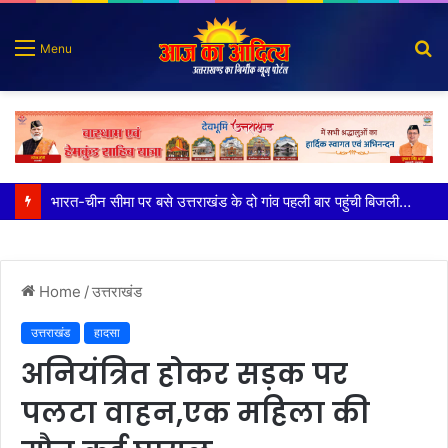
S
Menu
fo
100 किडनी ट्रांसप्लांट की सफलता, हिम्स जौलीग्रांट ने बढ़ाया चिकित्सा सेवाओं का भरोसा
Home
/
उत्तराखंड
उत्तराखंड
हादसा
अनियंत्रित होकर सड़क पर
पलटा वाहन,एक महिला की