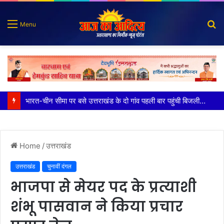
S
Menu
fo
100 किडनी ट्रांसप्लांट की सफलता, हिम्स जौलीग्रांट ने बढ़ाया चिकित्सा सेवाओं का भरोसा
Home
/
उत्तराखंड
उत्तराखंड
चुनावीं दंगल
भाजपा से मेयर पद के प्रत्याशी
शंभू पासवान ने किया प्रचार