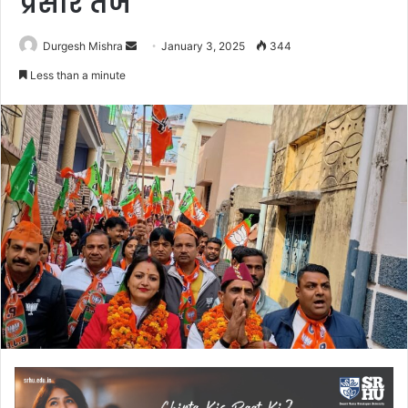
प्रसार तेज
Send
Durgesh Mishra
January 3, 2025
344
an
Less than a minute
email